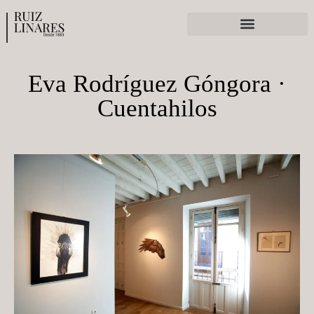
Ferias y exposiciones
Eva Rodríguez Góngora ·
Cuentahilos