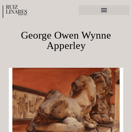
Ferias y exposiciones
George Owen Wynne
Apperley